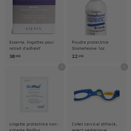
0
$
$
Essenta, lingettes pour
Poudre protectrice
retrait d'adhésif
Stomahesive 1oz
3
2
38
22
05$
25$
8
2
Ajouter au panier
Ajouter au panier
.
.
0
2
5
5
$
$
Lingette protectrice non-
Collet cervical stifneck,
irritante BioPlus
select pédiatrique