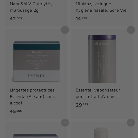
NanoSALV Catalytic,
Mininoz, seringue
multiusage 2g
hygiène nasale, Sora Vie
4
1
42
14
00$
99$
2
4
Ajouter au panier
Ajouter au panier
.
.
0
9
0
9
$
$
Lingettes protectrices
Essenta, vaporisateur
Essenta (Allkare) sans
pour retrait d'adhésif
alcool
2
29
55$
4
45
9
50$
5
.
Ajouter au panier
Ajouter au panier
.
5
5
5