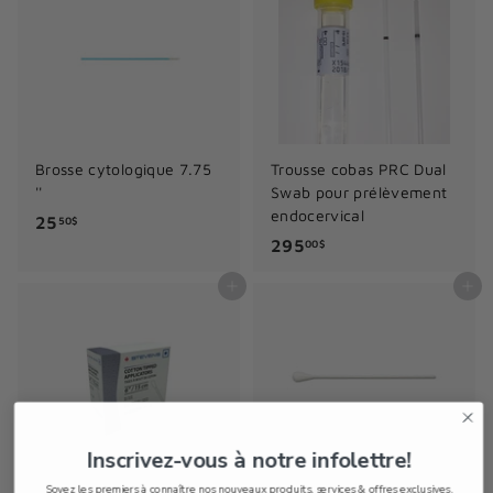
5
$
$
Brosse cytologique 7.75
Trousse cobas PRC Dual
''
Swab pour prélèvement
endocervical
2
25
50$
2
295
5
00$
9
.
Ajouter au panier
Ajouter au panier
5
5
.
0
0
$
0
$
Inscrivez-vous à notre infolettre!
Soyez les premiers à connaître nos nouveaux produits, services & offres exclusives.