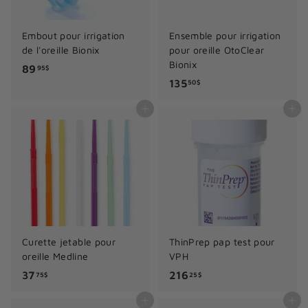
Embout pour irrigation
Ensemble pour irrigation
de l'oreille Bionix
pour oreille OtoClear
Bionix
8
89
95$
1
135
9
50$
3
.
Ajouter au panier
Ajouter au panier
5
9
.
5
5
$
0
$
Curette jetable pour
ThinPrep pap test pour
oreille Medline
VPH
3
2
37
216
75$
25$
7
1
Ajouter au panier
Ajouter au panier
.
6