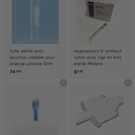
r
2
t
5
i
$
r
d
e
5
Tube stérile avec
Applicateurs 6'' embout
.
bouchon vissable pour
coton avec tige en bois
2
analyse urinaire 10ml
stérile Medpro
5
7
8
74
8
95$
95$
$
4
.
Ajouter au panier
Ajouter au panier
.
9
9
5
5
$
$