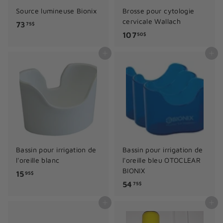
Source lumineuse Bionix
Brosse pour cytologie
cervicale Wallach
7
73
75$
1
107
3
50$
0
.
Ajouter au panier
Ajouter au panier
7
7
.
5
5
$
0
$
Bassin pour irrigation de
Bassin pour irrigation de
l'oreille blanc
l'oreille bleu OTOCLEAR
BIONIX
1
15
95$
5
54
5
75$
4
.
Ajouter au panier
Ajouter au panier
.
9
7
5