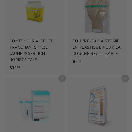
0
0
$
$
CONTENEUR À OBJET
COUVRE-SAC À STOMIE
TRANCHANTS 11.3L
EN PLASTIQUE POUR LA
JAUNE INSERTION
DOUCHE RÉUTILISABLE
HORIZONTALE
8
8
25$
3
31
.
95$
1
2
Ajouter au panier
Ajouter au panier
.
5
9
$
5
$