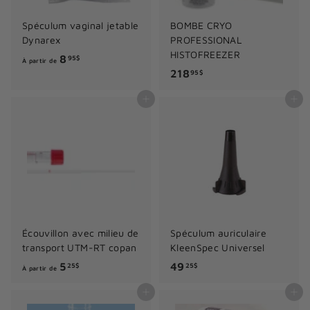
6
Spéculum vaginal jetable
BOMBE CRYO
9
Dynarex
PROFESSIONAL
.
HISTOFREEZER
À
8
95$
À partir de
9
2
218
p
95$
9
1
a
$
Ajouter au panier
Ajouter au panier
8
r
.
t
9
i
5
r
$
d
e
8
.
Écouvillon avec milieu de
Spéculum auriculaire
9
transport UTM-RT copan
KleenSpec Universel
5
À
4
5
49
25$
25$
À partir de
$
p
9
Ajouter au panier
Ajouter au panier
a
.