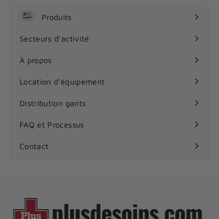
$
Produits
Ouvrir
le
Secteurs d'activité
Ouvrir
menu
le
À propos
menu
Location d'équipement
Distribution gants
FAQ et Processus
Contact