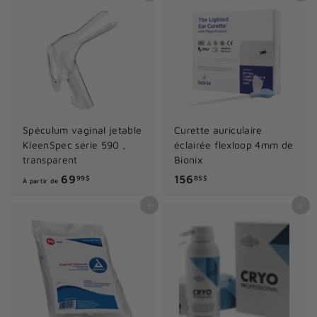
7
.
5
2
$
5
$
Spéculum vaginal jetable
Curette auriculaire
KleenSpec série 590 ,
éclairée flexloop 4mm de
transparent
Bionix
À
1
69
156
99$
85$
À partir de
p
5
Ajouter au panier
Ajouter au panier
a
6
r
.
t
8
i
5
r
$
d
e