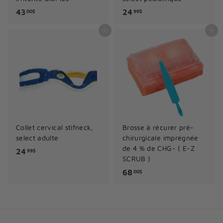
4
2
43
24
00$
99$
3
4
Ajouter au panier
Ajouter au panier
.
.
0
9
0
9
$
$
Collet cervical stifneck,
Brosse à récurer pré-
select adulte
chirurgicale imprégnée
de 4 % de CHG- ( E-Z
2
24
99$
SCRUB )
4
6
68
00$
.
8
9
.
9
0
$
0