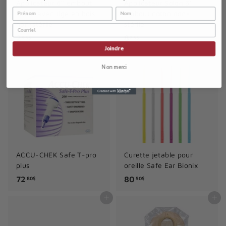
Applicateur 6'' embout
Applicateur Solon 6''
coton avec tige en bois
embout coton non-
non-stérile
stérile
2
8
2
8
95$
25$
Joindre
.
.
Ajouter au panier
Ajouter au panier
9
2
Non merci
5
5
$
$
ACCU-CHEK Safe T-pro
Curette jetable pour
plus
oreille Safe Ear Bionix
7
8
72
80
80$
50$
2
0
Ajouter au panier
Ajouter au panier
.
.
8
5