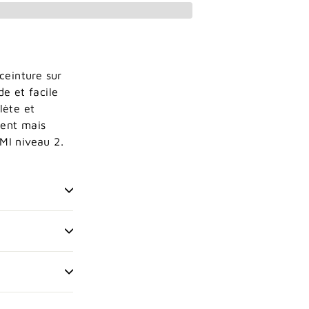
tre!
ceinture sur
e et facile
lète et
es exclusives.
ment mais
MI niveau 2.