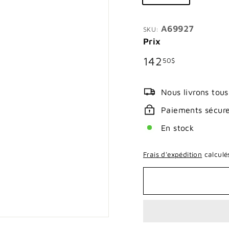
A69927
SKU:
Prix
Prix
142.50$
142
50$
régulier
Nous livrons tous
Paiements sécur
En stock
Frais d'expédition
calculés