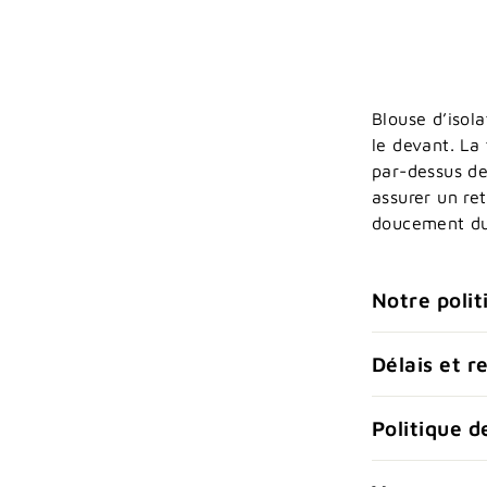
Ins
Blouse d’isol
le devant. La
par-dessus de
Soyez les pre
assurer un re
doucement du 
Notre polit
Délais et r
Politique 