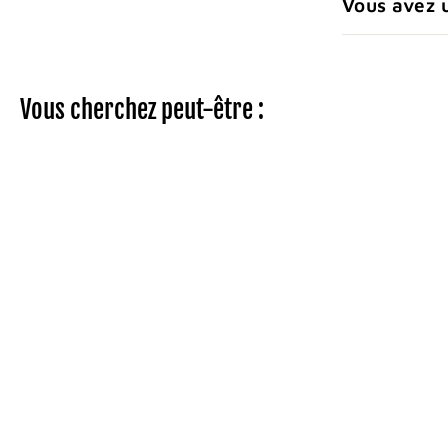
Vous avez 
Vous cherchez peut-être :
Blouses d'isolations
Jaunes Niveau 2
1
142
50$