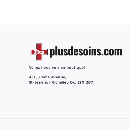
4
2
.
5
0
$
Venez nous voir en boutique!
431, 2ième Avenue,
St-Jean sur Richelieu Qc, J2X 2B7