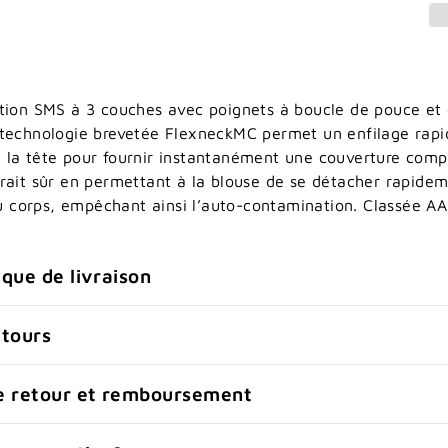
crivez-vous à notre infolet
ation SMS à 3 couches avec poignets à boucle de pouce et 
 technologie brevetée FlexneckMC permet un enfilage rapid
 la tête pour fournir instantanément une couverture comp
miers à connaître nos nouveaux produits, services & offr
trait sûr en permettant à la blouse de se détacher rapide
corps, empêchant ainsi l’auto-contamination. Classée AA
ique de livraison
etours
Joindre
de retour et remboursement
Non merci