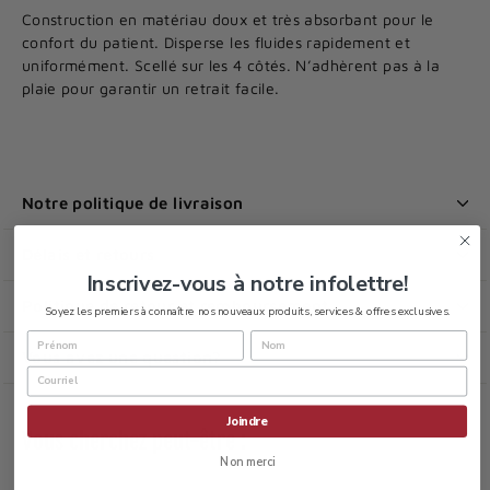
Construction en matériau doux et très absorbant pour le
confort du patient. Disperse les fluides rapidement et
uniformément. Scellé sur les 4 côtés. N’adhèrent pas à la
plaie pour garantir un retrait facile.
Notre politique de livraison
Délais et retours
Inscrivez-vous à notre infolettre!
Politique de retour et remboursement
Soyez les premiers à connaître nos nouveaux produits, services & offres exclusives.
Vous avez une question?
Joindre
Vous cherchez peut-être :
Non merci