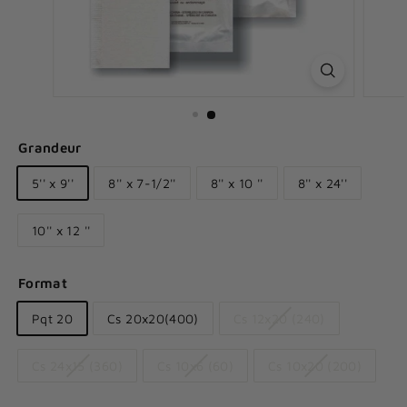
Grandeur
5'' x 9''
8'' x 7-1/2''
8'' x 10 ''
8'' x 24''
10'' x 12 ''
Format
Pqt 20
Cs 20x20(400)
Cs 12x20 (240)
Cs 24x15 (360)
Cs 10x6 (60)
Cs 10x20 (200)