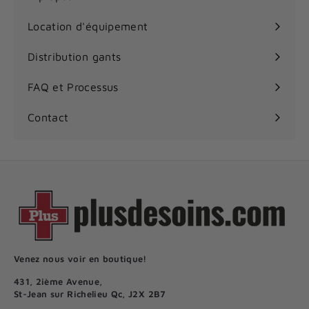
.
menu
7
Location d'équipement
5
$
Distribution gants
FAQ et Processus
Contact
Venez nous voir en boutique!
431, 2ième Avenue,
St-Jean sur Richelieu Qc, J2X 2B7