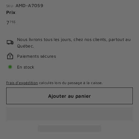
AMD-A7059
SKU:
Prix
Prix
7.75$
7
75$
régulier
Nous livrons tous les jours, chez nos clients, partout au
Québec.
Paiements sécures
En stock
Frais d'expédition
calculés lors du passage à la caisse.
Ajouter au panier