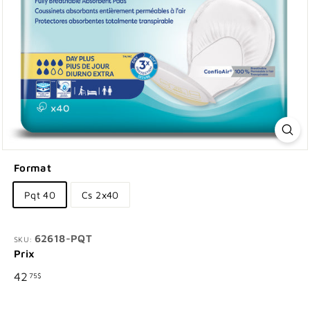
Format
Pqt 40
Cs 2x40
62618-PQT
SKU:
Prix
Prix
42.75$
42
75$
régulier