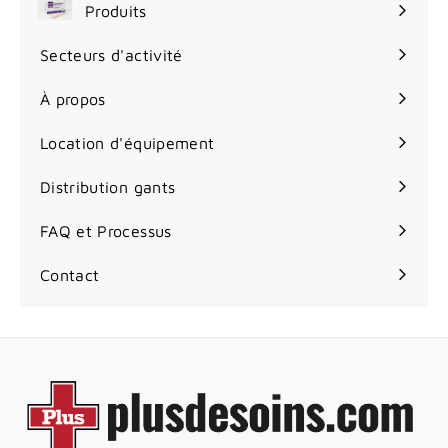
Produits
r
Ouvrir
d
le
Secteurs d'activité
e
Ouvrir
menu
4
le
À propos
2
menu
.
Location d'équipement
7
5
Distribution gants
$
FAQ et Processus
Contact