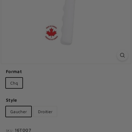
Format
Chq
Style
Gaucher
Droitier
16T007
SKU: