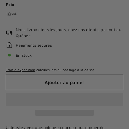
Prix
Prix
18.95$
18
95$
régulier
Nous livrons tous les jours, chez nos clients, partout au
Québec.
Paiements sécures
En stock
Frais d'expédition
calculés lors du passage à la caisse.
Ajouter au panier
Ustensile avec une poignée conçue pour donner de