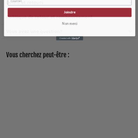
Délais et retours
Joindre
Politique de retour et remboursement
Non merci
Vous avez une question?
Vous cherchez peut-être :
Cuillère à soupe
manche confort
1
18
95$
8