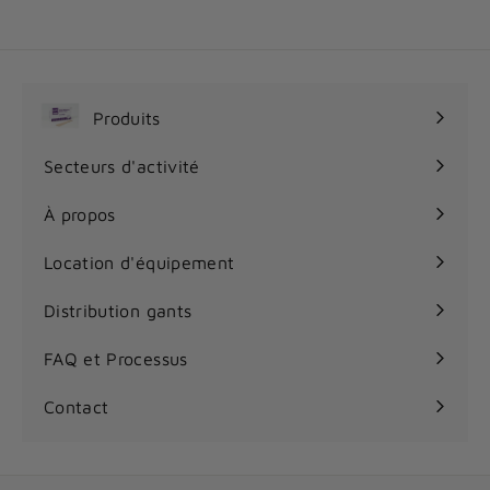
.
9
5
$
Produits
Ouvrir
le
Secteurs d'activité
Ouvrir
menu
le
À propos
menu
Location d'équipement
Distribution gants
FAQ et Processus
Contact