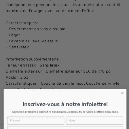
l'indépendance pendant les repas. Ils permettent un contrôle
maximal de l'usager avec un minimum d'effort
Caractéristiques:
- Revêtement en vinyle souple.
- Léger.
- Lavable au lave-vaisselle.
- Sans latex.
Information supplémentaire :
Teneur en latex : Sans latex
Diamètre extérieur : Diamètre extérieur SEC de 7/8 po
Poids : 3 oz
Caractéristiques : Couche de vinyle mou, Couche de vinyle
mou, Poids léger, Lavable au lave-vaisselle
Inscrivez-vous à notre infolettre!
Soyez les premiers à connaître nos nouveaux produits, services & offres exclusives.
Notre politique de livraison