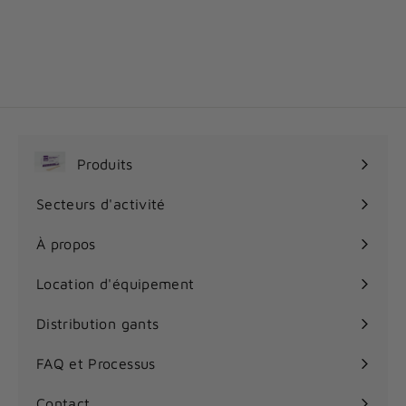
3.0 mil DuraCore
À
18
00$
À partir de
p
a
r
t
i
Produits
r
Ouvrir
d
le
Secteurs d'activité
e
Ouvrir
menu
1
le
À propos
8
menu
.
Location d'équipement
0
0
Distribution gants
$
FAQ et Processus
Contact