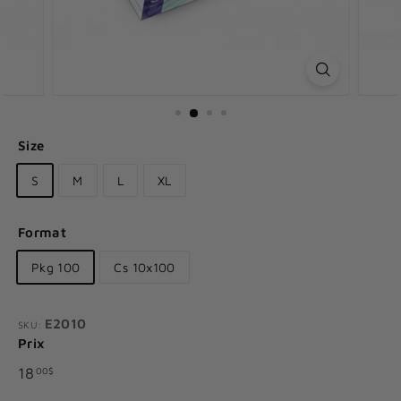
Size
S
M
L
XL
Format
Pkg 100
Cs 10x100
E2010
SKU:
Prix
Prix
18.00$
18
00$
régulier