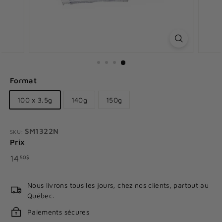
Format
100 x 3.5g
140g
150g
SM1322N
SKU:
Prix
Prix
14.50$
14
50$
régulier
Nous livrons tous les jours, chez nos clients, partout au
Québec.
Paiements sécures