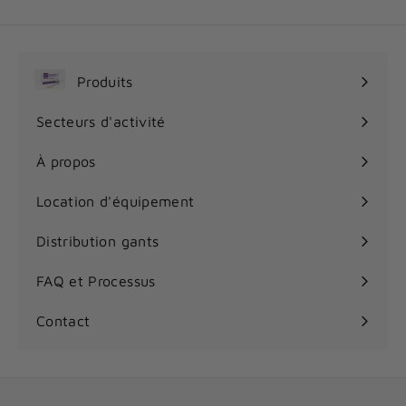
a
r
t
i
Produits
r
Ouvrir
d
le
Secteurs d'activité
e
Ouvrir
menu
4
le
À propos
.
menu
7
Location d'équipement
5
$
Distribution gants
FAQ et Processus
Contact