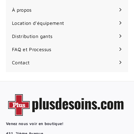
menu
le
À propos
menu
Location d'équipement
Distribution gants
FAQ et Processus
Contact
Venez nous voir en boutique!
431, 2ième Avenue,