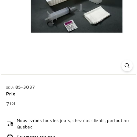
85-3037
SKU:
Prix
Prix
7.50$
7
50$
régulier
Nous livrons tous les jours, chez nos clients, partout au
Québec.
Paiements sécures