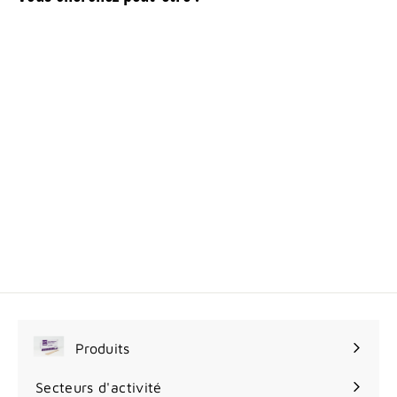
Plateau pour
irrigation avec
seringue et piston
7
7
50$
.
5
0
$
Produits
Ouvrir
le
Secteurs d'activité
Ouvrir