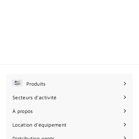
Pâte pour stomie
sans alcool Brava
2
23
00$
3
.
0
0
$
Produits
Ouvrir
le
Secteurs d'activité
Ouvrir
menu
le
À propos
menu
Location d'équipement
Distribution gants