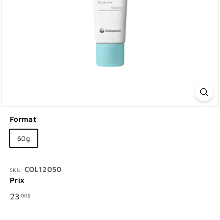
Format
60g
COL12050
SKU:
Prix
Prix
23.00$
23
00$
régulier