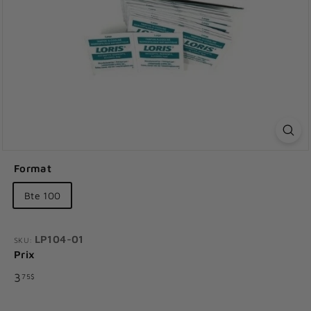
Format
Bte 100
LP104-01
SKU:
Prix
Prix
3.75$
3
75$
régulier