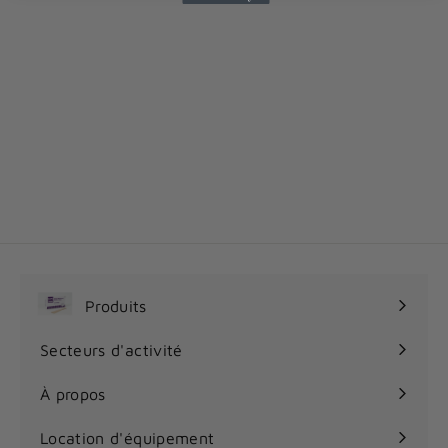
Tampons d'alcool
70% medium
LORIS
3
3
75$
.
7
5
$
Produits
Ouvrir
le
Secteurs d'activité
Ouvrir
menu
le
À propos
menu
Location d'équipement