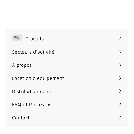
2
.
9
9
$
Produits
Ouvrir
le
Secteurs d'activité
Ouvrir
menu
le
À propos
menu
Location d'équipement
Distribution gants
FAQ et Processus
Contact