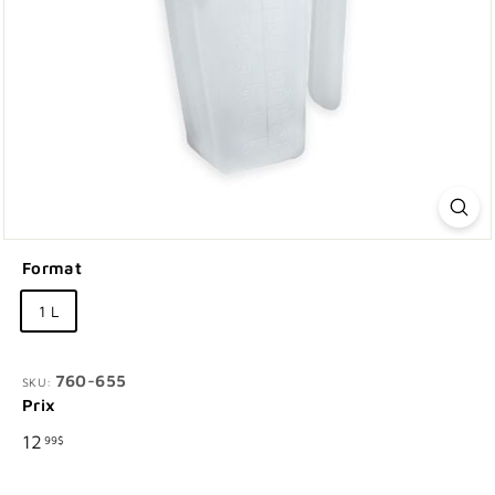
Format
1 L
760-655
SKU:
Prix
Prix
12.99$
12
99$
régulier